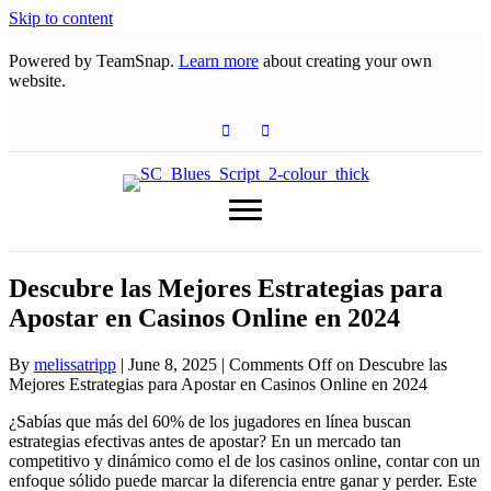
Skip to content
Powered by TeamSnap.
Learn more
about creating your own
website.
Descubre las Mejores Estrategias para
Apostar en Casinos Online en 2024
By
melissatripp
|
June 8, 2025
|
Comments Off
on Descubre las
Mejores Estrategias para Apostar en Casinos Online en 2024
¿Sabías que más del 60% de los jugadores en línea buscan
estrategias efectivas antes de apostar? En un mercado tan
competitivo y dinámico como el de los casinos online, contar con un
enfoque sólido puede marcar la diferencia entre ganar y perder. Este