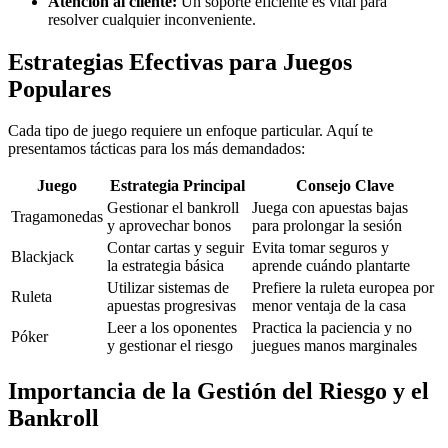
Atención al cliente:
Un soporte eficiente es vital para
resolver cualquier inconveniente.
Estrategias Efectivas para Juegos
Populares
Cada tipo de juego requiere un enfoque particular. Aquí te
presentamos tácticas para los más demandados:
Juego
Estrategia Principal
Consejo Clave
Gestionar el bankroll
Juega con apuestas bajas
Tragamonedas
y aprovechar bonos
para prolongar la sesión
Contar cartas y seguir
Evita tomar seguros y
Blackjack
la estrategia básica
aprende cuándo plantarte
Utilizar sistemas de
Prefiere la ruleta europea por
Ruleta
apuestas progresivas
menor ventaja de la casa
Leer a los oponentes
Practica la paciencia y no
Póker
y gestionar el riesgo
juegues manos marginales
Importancia de la Gestión del Riesgo y el
Bankroll