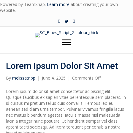
Powered by TeamSnap.
Learn more
about creating your own
website.
Lorem Ipsum Dolor Sit Amet
By
melissatripp
|
June 4, 2025
|
Comments Off
o
n
L
Lorem ipsum dolor sit amet consectetur adipiscing elit.
o
Quisque faucibus ex sapien vitae pellentesque sem placerat. In
r
id cursus mi pretium tellus duis convallis. Tempus leo eu
e
aenean sed diam urna tempor. Pulvinar vivamus fringilla lacus
m
nec metus bibendum egestas. Iaculis massa nisl malesuada
i
lacinia integer nunc posuere. Ut hendrerit semper vel class
p
aptent taciti sociosqu. Ad litora torquent per conubia nostra
s
inceptos himenaeos.