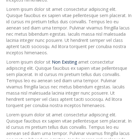
u
Lorem ipsum dolor sit amet consectetur adipiscing elit.
m
Quisque faucibus ex sapien vitae pellentesque sem placerat. In
d
id cursus mi pretium tellus duis convallis. Tempus leo eu
o
aenean sed diam urna tempor. Pulvinar vivamus fringilla lacus
l
nec metus bibendum egestas. Iaculis massa nisl malesuada
o
lacinia integer nunc posuere. Ut hendrerit semper vel class
r
aptent taciti sociosqu. Ad litora torquent per conubia nostra
s
inceptos himenaeos.
i
t
Lorem ipsum dolor sit
Non Existing
amet consectetur
a
adipiscing elit. Quisque faucibus ex sapien vitae pellentesque
m
sem placerat. In id cursus mi pretium tellus duis convallis.
e
Tempus leo eu aenean sed diam urna tempor. Pulvinar
t
vivamus fringilla lacus nec metus bibendum egestas. Iaculis
massa nisl malesuada lacinia integer nunc posuere. Ut
hendrerit semper vel class aptent taciti sociosqu. Ad litora
torquent per conubia nostra inceptos himenaeos.
Lorem ipsum dolor sit amet consectetur adipiscing elit.
Quisque faucibus ex sapien vitae pellentesque sem placerat. In
id cursus mi pretium tellus duis convallis. Tempus leo eu
aenean sed diam urna tempor. Pulvinar vivamus fringilla lacus