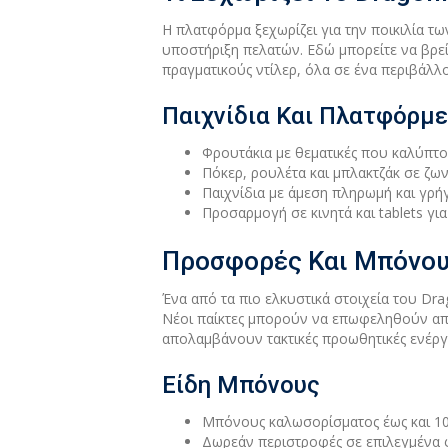
Η πλατφόρμα ξεχωρίζει για την ποικιλία των
υποστήριξη πελατών. Εδώ μπορείτε να βρεί
πραγματικούς ντίλερ, όλα σε ένα περιβάλλ
Παιχνίδια Και Πλατφόρμ
Φρουτάκια με θεματικές που καλύπτ
Πόκερ, ρουλέτα και μπλακτζάκ σε ζω
Παιχνίδια με άμεση πληρωμή και γρή
Προσαρμογή σε κινητά και tablets για
Προσφορές Και Μπόνους
Ένα από τα πιο ελκυστικά στοιχεία του Dra
Νέοι παίκτες μπορούν να επωφεληθούν απ
απολαμβάνουν τακτικές προωθητικές ενέργε
Είδη Μπόνους
Μπόνους καλωσορίσματος έως και 1
Δωρεάν περιστροφές σε επιλεγμένα 