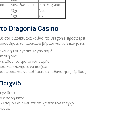
ί
500€
50% έως 300€
75% έως 400€
κ
Όχι
Ναι
τ
Όχι
Όχι
υ
ο
το Dragonia Casino
υς στα διαδικτυακά καζίνο, το Dragonia προσφέρει
ολουθήστε τα παρακάτω βήματα για να ξεκινήσετε:
α και δημιουργήστε λογαριασμό
email ή SMS
ον επιθυμητό τρόπο πληρωμής
ρει και ξεκινήστε να παίζετε
προσφορές για να αυξήσετε τις πιθανότητες κέρδους
Παιχνίδι
αιχνιδιού
σο εισοδήματος
κλεισμού αν νιώθετε ότι χάνετε τον έλεγχο
ιαστεί