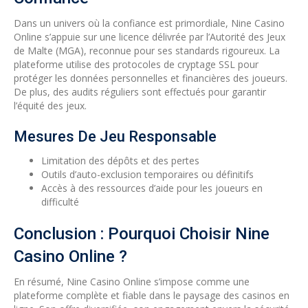
Dans un univers où la confiance est primordiale, Nine Casino
Online s’appuie sur une licence délivrée par l’Autorité des Jeux
de Malte (MGA), reconnue pour ses standards rigoureux. La
plateforme utilise des protocoles de cryptage SSL pour
protéger les données personnelles et financières des joueurs.
De plus, des audits réguliers sont effectués pour garantir
l’équité des jeux.
Mesures De Jeu Responsable
Limitation des dépôts et des pertes
Outils d’auto-exclusion temporaires ou définitifs
Accès à des ressources d’aide pour les joueurs en
difficulté
Conclusion : Pourquoi Choisir Nine
Casino Online ?
En résumé, Nine Casino Online s’impose comme une
plateforme complète et fiable dans le paysage des casinos en