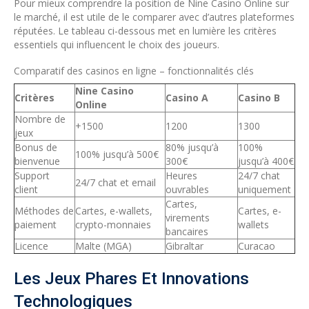
Pour mieux comprendre la position de Nine Casino Online sur
U
le marché, il est utile de le comparer avec d’autres plateformes
n
réputées. Le tableau ci-dessous met en lumière les critères
e
essentiels qui influencent le choix des joueurs.
p
l
Comparatif des casinos en ligne – fonctionnalités clés
a
t
Nine Casino
Critères
Casino A
Casino B
e
Online
f
Nombre de
+1500
1200
1300
o
jeux
r
Bonus de
80% jusqu’à
100%
100% jusqu’à 500€
m
bienvenue
300€
jusqu’à 400€
e
Support
Heures
24/7 chat
24/7 chat et email
i
client
ouvrables
uniquement
n
Cartes,
Méthodes de
Cartes, e-wallets,
Cartes, e-
n
virements
paiement
crypto-monnaies
wallets
o
bancaires
v
Licence
Malte (MGA)
Gibraltar
Curacao
a
n
Les Jeux Phares Et Innovations
t
e
Technologiques
d