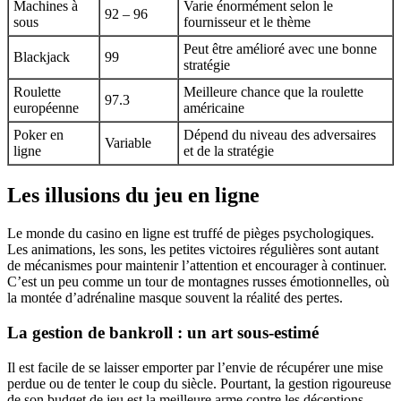
Machines à
Varie énormément selon le
92 – 96
sous
fournisseur et le thème
Peut être amélioré avec une bonne
Blackjack
99
stratégie
Roulette
Meilleure chance que la roulette
97.3
européenne
américaine
Poker en
Dépend du niveau des adversaires
Variable
ligne
et de la stratégie
Les illusions du jeu en ligne
Le monde du casino en ligne est truffé de pièges psychologiques.
Les animations, les sons, les petites victoires régulières sont autant
de mécanismes pour maintenir l’attention et encourager à continuer.
C’est un peu comme un tour de montagnes russes émotionnelles, où
la montée d’adrénaline masque souvent la réalité des pertes.
La gestion de bankroll : un art sous-estimé
Il est facile de se laisser emporter par l’envie de récupérer une mise
perdue ou de tenter le coup du siècle. Pourtant, la gestion rigoureuse
de son budget de jeu est la meilleure arme contre les déceptions.