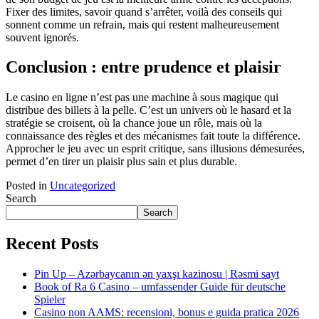
Fixer des limites, savoir quand s’arrêter, voilà des conseils qui
sonnent comme un refrain, mais qui restent malheureusement
souvent ignorés.
Conclusion : entre prudence et plaisir
Le casino en ligne n’est pas une machine à sous magique qui
distribue des billets à la pelle. C’est un univers où le hasard et la
stratégie se croisent, où la chance joue un rôle, mais où la
connaissance des règles et des mécanismes fait toute la différence.
Approcher le jeu avec un esprit critique, sans illusions démesurées,
permet d’en tirer un plaisir plus sain et plus durable.
Posted in
Uncategorized
Search
Search
Recent Posts
Pin Up – Azərbaycanın ən yaxşı kazinosu | Rəsmi sayt
Book of Ra 6 Casino – umfassender Guide für deutsche
Spieler
Casino non AAMS: recensioni, bonus e guida pratica 2026