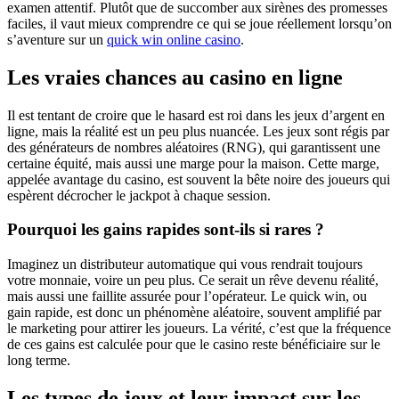
examen attentif. Plutôt que de succomber aux sirènes des promesses
faciles, il vaut mieux comprendre ce qui se joue réellement lorsqu’on
s’aventure sur un
quick win online casino
.
Les vraies chances au casino en ligne
Il est tentant de croire que le hasard est roi dans les jeux d’argent en
ligne, mais la réalité est un peu plus nuancée. Les jeux sont régis par
des générateurs de nombres aléatoires (RNG), qui garantissent une
certaine équité, mais aussi une marge pour la maison. Cette marge,
appelée avantage du casino, est souvent la bête noire des joueurs qui
espèrent décrocher le jackpot à chaque session.
Pourquoi les gains rapides sont-ils si rares ?
Imaginez un distributeur automatique qui vous rendrait toujours
votre monnaie, voire un peu plus. Ce serait un rêve devenu réalité,
mais aussi une faillite assurée pour l’opérateur. Le quick win, ou
gain rapide, est donc un phénomène aléatoire, souvent amplifié par
le marketing pour attirer les joueurs. La vérité, c’est que la fréquence
de ces gains est calculée pour que le casino reste bénéficiaire sur le
long terme.
Les types de jeux et leur impact sur les